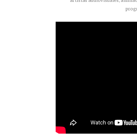
artistas audiovisuales, anima
prog