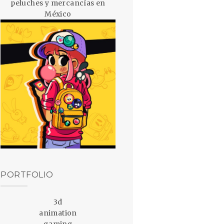
peluches y mercancías en
México
PORTFOLIO
3d
animation
gaming