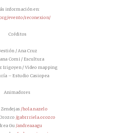
ás información en:
org/evento/reconexion/
Créditos
estión / Ana Cruz
ana Comi / Escultura
z Irigoyen / Video mapping
ría – Estudio Casiopea
Animadores
 Zendejas
/hola.nazelo
 Orozco
/gabrrriela.orozco
drea Gu
/andreaaagu