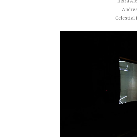
Indra Al
Andre
Celestial