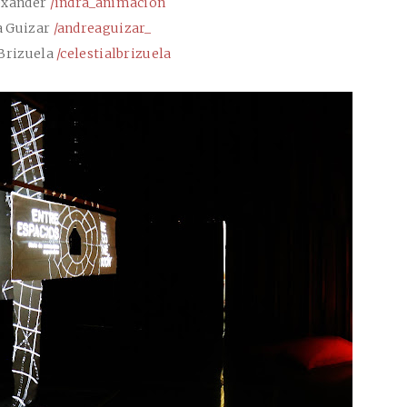
exander
/indra_animacion
a Guizar
/andreaguizar_
 Brizuela
/celestialbrizuela