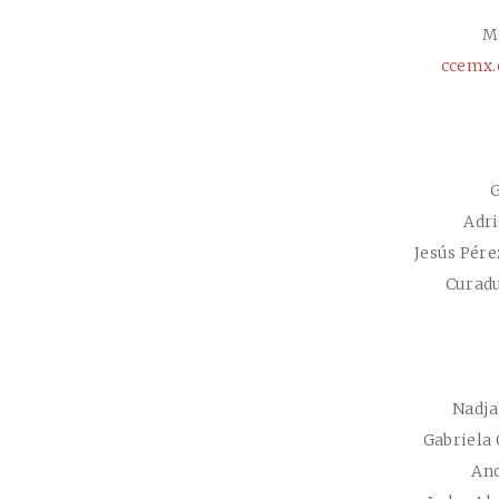
M
ccemx.
G
Adri
Jesús Pére
Curadu
Nadja
Gabriela
An